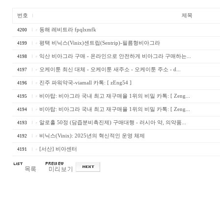
번호
제목
동해 레비트라 fpqlxmfk
4200
평택 비닉스(Vinix)센트립(Sentrip)-필름형비아그라
4199
익산 비아그라 구매 - 온라인으로 안전하게 비아그라 구매하는...
4198
오케이툰 최신 대체 - 오케이툰 새주소 - 오케이툰 주소 - d...
4197
진주 파워약국-viamall 카톡: [ zEng54 ]
4196
비아탑: 비아그라 국내 최고 재구매율 1위의 비밀 카톡: [ Zeng...
4195
비아탑: 비아그라 국내 최고 재구매율 1위의 비밀 카톡: [ Zeng...
4194
알로홀 50정 (담즙분비촉진제) 구매대행 - 러시아 약, 의약품...
4193
비닉스(Vinix): 2025년의 혁신적인 운영 체제
4192
[서산] 비아센터
4191