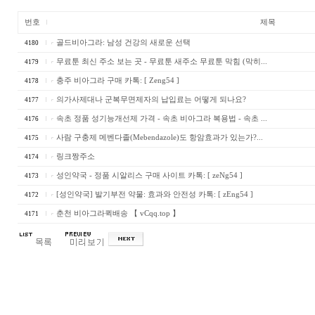
번호
제목
골드비아그라: 남성 건강의 새로운 선택
4180
무료툰 최신 주소 보는 곳 - 무료툰 새주소 무료툰 막힘 (막히...
4179
충주 비아그라 구매 카톡: [ Zeng54 ]
4178
의가사제대나 군복무면제자의 납입료는 어떻게 되나요?
4177
속초 정품 성기능개선제 가격 - 속초 비아그라 복용법 - 속초 ...
4176
사람 구충제 메벤다졸(Mebendazole)도 항암효과가 있는가?...
4175
링크짱주소
4174
성인약국 - 정품 시알리스 구매 사이트 카톡: [ zeNg54 ]
4173
[성인약국] 발기부전 약물: 효과와 안전성 카톡: [ zEng54 ]
4172
춘천 비아그라퀵배송 【 vCqq.top 】
4171