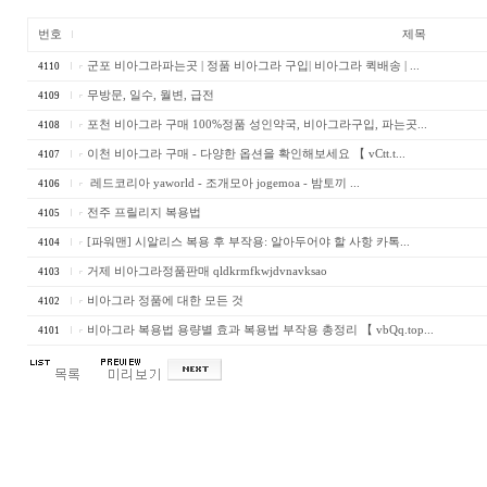
번호
제목
군포 비아그라파는곳 | 정품 비아그라 구입| 비아그라 퀵배송 | ...
4110
무방문, 일수, 월변, 급전
4109
포천 비아그라 구매 100%정품 성인약국, 비아그라구입, 파는곳...
4108
이천 비아그라 구매 - 다양한 옵션을 확인해보세요 【 vCtt.t...
4107
레드코리아 yaworld - 조개모아 jogemoa - 밤토끼 ...
4106
전주 프릴리지 복용법
4105
[파워맨] 시알리스 복용 후 부작용: 알아두어야 할 사항 카톡...
4104
거제 비아그라정품판매 qldkrmfkwjdvnavksao
4103
비아그라 정품에 대한 모든 것
4102
비아그라 복용법 용량별 효과 복용법 부작용 총정리 【 vbQq.top...
4101