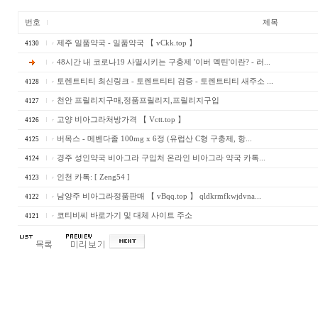
번호
제목
제주 일품약국 - 일품약국 【 vCkk.top 】
4130
48시간 내 코로나19 사멸시키는 구충제 '이버 멕틴'이란? - 러...
토렌트티티 최신링크 - 토렌트티티 검증 - 토렌트티티 새주소 ...
4128
천안 프릴리지구매,정품프릴리지,프릴리지구입
4127
고양 비아그라처방가격 【 Vctt.top 】
4126
버목스 - 메벤다졸 100mg x 6정 (유럽산 C형 구충제, 항...
4125
경주 성인약국 비아그라 구입처 온라인 비아그라 약국 카톡...
4124
인천 카톡: [ Zeng54 ]
4123
남양주 비아그라정품판매 【 vBqq.top 】 qldkrmfkwjdvna...
4122
코티비씨 바로가기 및 대체 사이트 주소
4121