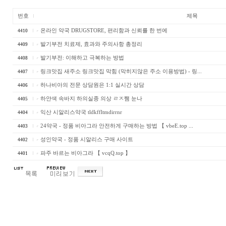
번호
제목
온라인 약국 DRUGSTORE, 편리함과 신뢰를 한 번에
4410
발기부전 치료제, 효과와 주의사항 총정리
4409
발기부전: 이해하고 극복하는 방법
4408
링크맛집 새주소 링크맛집 막힘 (막히지않은 주소 이용방법) - 링...
4407
하나비아의 전문 상담원은 1:1 실시간 상담
4406
하얀색 속바지 하의실종 의상 ㄹㅈ쨈 눈나
4405
익산 시알리스약국 tldkffltmdirrnr
4404
24약국 - 정품 비아그라 안전하게 구매하는 방법 【 vbeE.top ...
4403
성인약국 - 정품 시알리스 구매 사이트
4402
파주 바르는 비아그라 【 vcqQ.top 】
4401