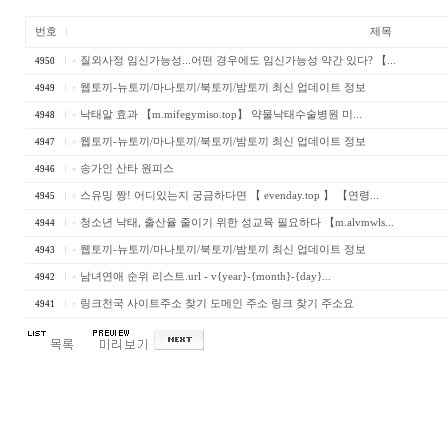
번호
제목
질외사정 임신가능성...어떤 경우에도 임신가능성 약간 있다? 【...
4950
웹토끼-뉴토끼/마나토끼/북토끼/밤토끼 최신 업데이트 정보
4949
낙태알 효과 【m.mifegymiso.top】 약물낙태수술병원 미...
4948
웹토끼-뉴토끼/마나토끼/북토끼/밤토끼 최신 업데이트 정보
4947
송가인 산타 원피스
4946
스유밍 짱! 어디있는지 궁금하다면 【 evenday.top 】 【연령...
4945
청소년 낙태, 출산율 줄이기 위한 성교육 필요하다 【m.alvmwls...
4944
웹토끼-뉴토끼/마나토끼/북토끼/밤토끼 최신 업데이트 정보
4943
남­녀­연­애 순위 리스트.url - v{year}-{month}-{day}...
4942
링크천국 사이트주소 찾기 도메인 주소 링크 찾기 주소요
4941