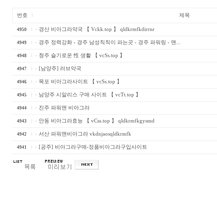
번호
제목
경산 비아그라약국 【 Vckk.top 】 qldkrmfkdirrnr
4950
경주 정력강화 - 경주 남성칙칙이 파는곳 - 경주 파워링 - 맨...
4949
청주 슬기로운 性 생활 【 vcSs.top 】
4948
[남양주] 러브약국
4947
목포 비아그라사이트 【 vcSs.top 】
4946
남양주 시알리스 구매 사이트 【 vcTt.top 】
4945
진주 파워맨 비아그라
4944
안동 비아그라효능 【 vCss.top 】 qldkrmfkgysmd
4943
서산 파워맨비아그라 vkdnjaosqldkrmfk
4942
[공주] 비아그라구매-정품비아그라구입사이트
4941