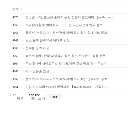
번호
청소년 낙태, 출산율 줄이기 위한 성교육 필요하다 【m.alvmwls...
4970
캐피탈대출 뜻 알아봐요 - 갓 모은 따끈따끈한 팁과 정보
4969
웹토끼-뉴토끼/마나토끼/북토끼/밤토끼 최신 업데이트 정보
4968
난소 물혹 절박유산 낙태후 임신
4967
전주환 징역 40년
4966
뉴토끼 웹툰, 한국 남성들이 찾는 최신 주소는? - 김풍 웹툰
4965
주소매니아 사이트주소 찾기 도메인 주소 링크 찾기 주소야
4964
베니 안용준 임신
4963
웹토끼-뉴토끼/마나토끼/북토끼/밤토끼 최신 업데이트 정보
4962
여성 비아그라 vs 남성 비아그라 【m.vianew.top】 시알리...
4961