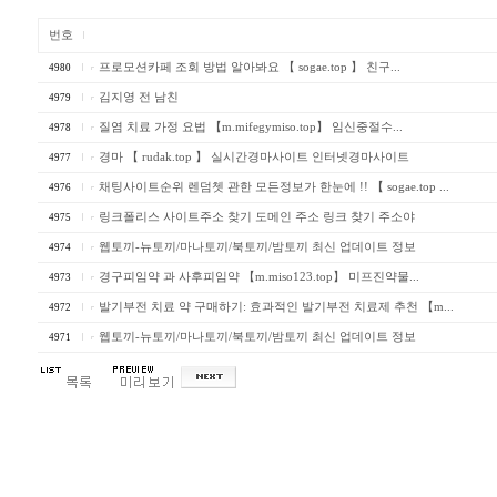
번호
프­로­모­션­카­페 조회 방법 알아봐요 【 sogae.top 】 친구...
4980
김지영 전 남친
4979
질염 치료 가정 요법 【m.mifegymiso.top】 임신중절수...
4978
경마 【 rudak.top 】 실시간경마사이트 인터넷경마사이트
4977
채팅사이트순위 렌덤쳇 관한 모든정보가 한눈에 !! 【 sogae.top ...
4976
링크폴리스 사이트주소 찾기 도메인 주소 링크 찾기 주소야
4975
웹토끼-뉴토끼/마나토끼/북토끼/밤토끼 최신 업데이트 정보
4974
경구피임약 과 사후피임약 【m.miso123.top】 미프진약물...
4973
발기부전 치료 약 구매하기: 효과적인 발기부전 치료제 추천 【m...
4972
웹토끼-뉴토끼/마나토끼/북토끼/밤토끼 최신 업데이트 정보
4971