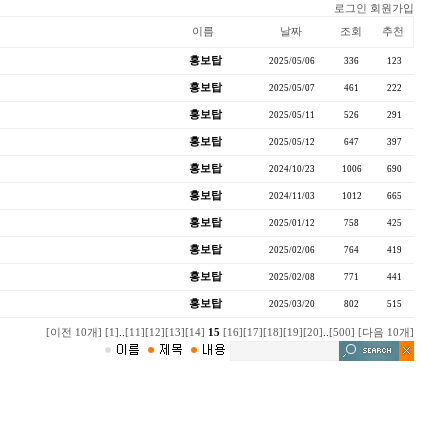
로그인
회원가입
이름
날짜
조회
추천
홍보탑
2025/05/06
336
123
홍보탑
2025/05/07
461
222
홍보탑
2025/05/11
526
291
홍보탑
2025/05/12
647
397
홍보탑
2024/10/23
1006
690
홍보탑
2024/11/03
1012
665
홍보탑
2025/01/12
758
425
홍보탑
2025/02/06
764
419
홍보탑
2025/02/08
771
441
홍보탑
2025/03/20
802
515
[이전 10개]
[1]
..
[11]
[12]
[13]
[14]
15
[16]
[17]
[18]
[19]
[20]
..
[500]
[다음 10개]