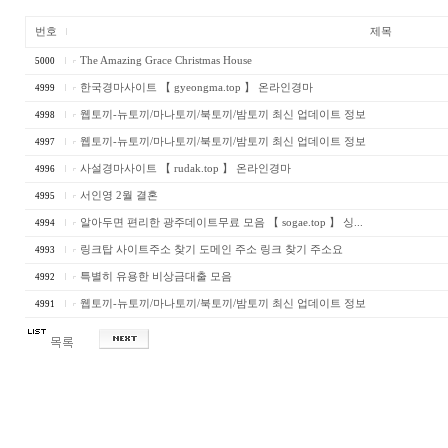
번호
제목
The Amazing Grace Christmas House
5000
한국경마사이트 【 gyeongma.top 】 온라인경마
4999
웹토끼-뉴토끼/마나토끼/북토끼/밤토끼 최신 업데이트 정보
4998
웹토끼-뉴토끼/마나토끼/북토끼/밤토끼 최신 업데이트 정보
4997
사설경마사이트 【 rudak.top 】 온라인경마
4996
서인영 2월 결혼
4995
알아두면 편리한 광­주­데­이­트무료 모음 【 sogae.top 】 싱...
4994
링크탑 사이트주소 찾기 도메인 주소 링크 찾기 주소요
4993
특별히 유용한 비상금대출 모음
4992
웹토끼-뉴토끼/마나토끼/북토끼/밤토끼 최신 업데이트 정보
4991