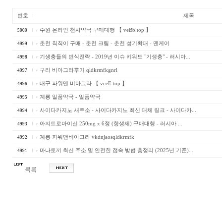
번호
제목
수원 온라인 천사약국 구매대행 【 veBb.top 】
5000
춘천 칙칙이 구매 - 춘천 크림 - 춘천 성기확대 - 맨케어
4999
기생충들의 번식전략 - 2019년 이슈 키워드 "기생충" - 러시아...
4998
구리 비아그라후기 qldkrmfkgnrl
4997
대구 파워맨 비아그라 【 vceE.top 】
4996
계룡 일품약국 - 일품약국
4995
사이다카지노 새주소 - 사이다카지노 최신 대체 링크 - 사이다카...
4994
아지트로마이신 250mg x 6정 (항생제) 구매대행 - 러시아 ...
4993
계룡 파워맨비아그라 vkdnjaosqldkrmfk
4992
마나토끼 최신 주소 및 안전한 접속 방법 총정리 (2025년 기준)...
4991