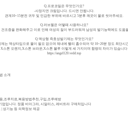
Q.프로코밀은 무엇인가요?
-사정지연 크림입니다. 드시면 안됩니다.
관계10~15분전 귀두 및 민감한 부위에 바르시고 5분후 깨끗이 물로 씻어주세요.
Q.러브젤은 어떻때 사용하나요?
질 건조증을 완화해주고 이로 인해 여성의 질이 부드러워져 남성의 발기능력에도 도움
Q.액상형 즉효성발기제는 무엇인가요?
제는 액상타입으로 물이 필요 없으며 체내에 빨리 흡수되어 약 10~20분 정도 최단시
X스톤 오렌지,X스톤 브라운,X스톤 블루 이렇게 세 가지이며 함량의 차이가 있습니다
https://angel120.vedd.top
법 소개
,조루치료,복용방법추천,구입,조루예방
기업입니다. 정품 비아그라, 시알리스, 레비트라 구매처입니다
 | 성기능 등 의학정보 제공