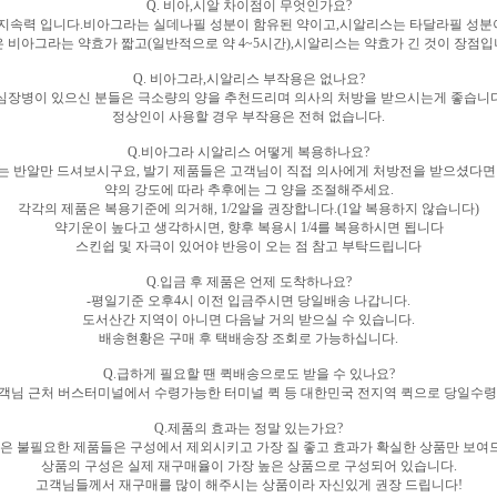
Q. 비아,시알 차이점이 무엇인가요?
 지속력 입니다.비아그라는 실데나필 성분이 함유된 약이고,시알리스는 타달라필 성분
비아그라는 약효가 짧고(일반적으로 약 4~5시간),시알리스는 약효가 긴 것이 장점입니
Q. 비아그라,시알리스 부작용은 없나요?
-심장병이 있으신 분들은 극소량의 양을 추천드리며 의사의 처방을 받으시는게 좋습니다
정상인이 사용할 경우 부작용은 전혀 없습니다.
Q.비아그라 시알리스 어떻게 복용하나요?
음에는 반알만 드셔보시구요, 발기 제품들은 고객님이 직접 의사에게 처방전을 받으셨다
약의 강도에 따라 추후에는 그 양을 조절해주세요.
각각의 제품은 복용기준에 의거해, 1/2알을 권장합니다.(1알 복용하지 않습니다)
약기운이 높다고 생각하시면, 향후 복용시 1/4를 복용하시면 됩니다
스킨쉽 및 자극이 있어야 반응이 오는 점 참고 부탁드립니다
Q.입금 후 제품은 언제 도착하나요?
-평일기준 오후4시 이전 입금주시면 당일배송 나갑니다.
도서산간 지역이 아니면 다음날 거의 받으실 수 있습니다.
배송현황은 구매 후 택배송장 조회로 가능하십니다.
Q.급하게 필요할 땐 퀵배송으로도 받을 수 있나요?
 고객님 근처 버스터미널에서 수령가능한 터미널 퀵 등 대한민국 전지역 퀵으로 당일수
Q.제품의 효과는 정말 있는가요?
국은 불필요한 제품들은 구성에서 제외시키고 가장 질 좋고 효과가 확실한 상품만 보여
상품의 구성은 실제 재구매율이 가장 높은 상품으로 구성되어 있습니다.
고객님들께서 재구매를 많이 해주시는 상품이라 자신있게 권장 드립니다!