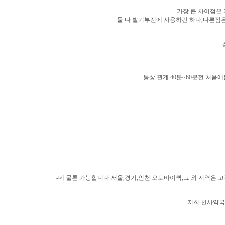
-가장 큰 차이점은
둘 다 발기부전에 사용하긴 하나,다른점은 
-통상 관계 40분~60분전 처
-네 물론 가능합니다.서울,경기,인천 오토바이퀵,그 외 지역은
-저희 천사약