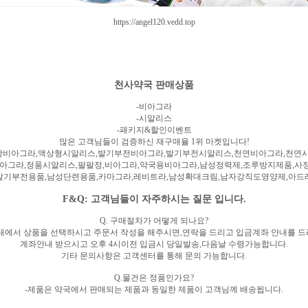
https://angel120.vedd.top
천사약국 판매상품
-비아그라
-시알리스
-패키지&할인이벤트
많은 고객님들이 검증하신 재구매율 1위 마켓입니다!
아그라,액상형시알리스,발기부전비아그라,발기부전시알리스,천연비아그라,천연시알리스
비아그라,정품시알리스,팔팔정,비아그라,약국용비아그라,남성정력제,조루방지제품,사
발기부전용품,남성단련용품,카마그라,레비트라,남성확대크림,남자강직도영양제,아드
F&Q: 고객님들이 자주하시는 질문 입니다.
Q. 구매절차가 어떻게 되나요?
내에서 상품을 선택하시고 주문서 작성을 해주시면,연락을 드리고 입금계좌 안내를 
계좌안내 받으시고 오후 4시이전 입금시 당일발송,다음날 수령가능합니다.
기타 문의사항은 고객센터를 통해 문의 가능합니다.
Q.물건은 정품인가요?
-제품은 약국에서 판매되는 제품과 동일한 제품이 고객님께 배송됩니다.