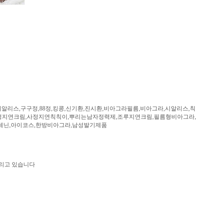
,구구정,88정,킹콩,신기환,진시환,비아그라필름,비아그라,시알리스,칙
정지연크림,사정지연칙칙이,뿌리는남자정력제,조루지연크림,필름형비아그라,
레닌,아이코스,한방비아그라,남성발기제품
드리고 있습니다