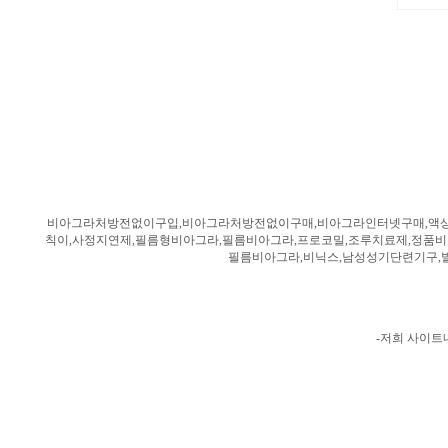
비아그라처방전없이구입,비아그라처방전없이구매,비아그라인터넷구매,액상비
칙이,사정지연제,필름형비아그라,필름비아그라,프로코밀,조루치료제,정품
필름비아그라,비닉스,남성성기단련기구,
-저희 사이트