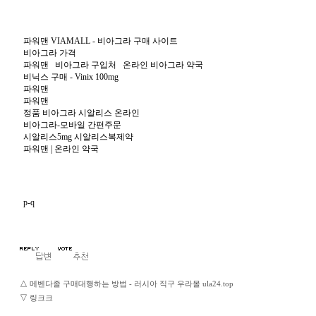
파워맨 VIAMALL - 비아그라 구매 사이트
비아그라 가격
파워맨 비아그라 구입처 온라인 비아그라 약국
비닉스 구매 - Vinix 100mg
파워맨
파워맨
정품 비아그라 시알리스 온라인
비아그라-모바일 간편주문
시알리스5mg 시알리스복제약
파워맨 | 온라인 약국
p-q
△
메벤다졸 구매대행하는 방법 - 러시아 직구 우라몰 ula24.top
▽
링크크