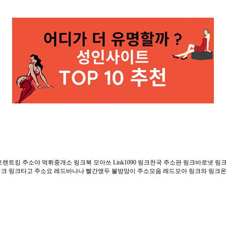
렌트킹 주소야 먹튀중개소 링크북 모아쓰 Link1090 링크천국 주소판 링크바로넷 
링크 링크타고 주소요 레드바나나 빨간앵두 불방망이 주소모음 레드모아 링크와 링크