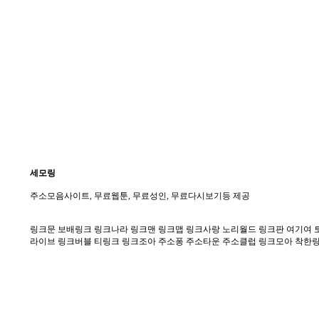
세모링
주소모음사이트, 무료웹툰, 무료성인, 무료다시보기등 제공
링크문 보배링크 링크나라 링크맨 링크맵 링크사랑 노리월드 링크판 여기여 토
라이브 링크버블 티링크 링크조아 주소퐁 주소타운 주소클럽 링크모아 착한