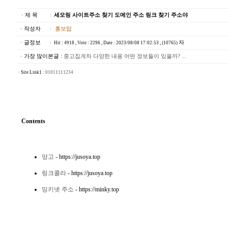
· 제 목
세모링 사이트주소 찾기 도메인 주소 링크 찾기 주소야
· 작성자
홍보탑
· 글정보
자
Hit : 4918 , Vote : 2296 , Date : 2023/08/08 17:02:53 , (10765)
· 가장 많이본글 :
중고집게차 다양한 내용 어떤 정보들이 있을까? ...
· Site Link1 :
01011111234
Contents
망고
- https://jusoya.top
링크콜라
- https://jusoya.top
밍키넷 주소
- https://minky.top