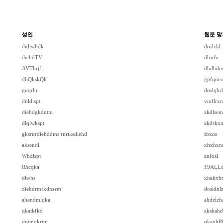
성인
웹툰 망
didiwhdk
doslzld
diehdTV
dlrnfn
AVThrjf
dhdhdos
dhQkskQk
gpfqmss
guqrhr
doslqhr
dnldispt
vmflrxn
diehdgkdntm
zkdlsem
dlqlwkspt
akdrkxn
gksrnrdiehddms rnrtksdiehd
sbxns
aksendi
xhxhxn
Whdlspt
znfosl
Rhcqka
19ALLd
diwhs
xhakxh
diehdrmfkdnsem
dosldnl
ahendmlqka
ahdzlzh
qkatkfkd
akskahd
dptmqkrtm
qkaxhRl