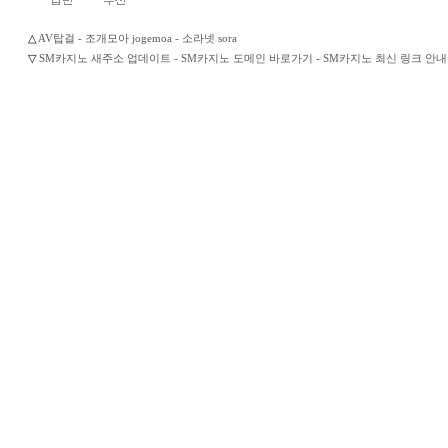
△
AV탑걸 - 조개모아 jogemoa - 소라넷 sora
▽
SM카지노 새주소 업데이트 - SM카지노 도메인 바로가기 - SM카지노 최신 링크 안내 - 