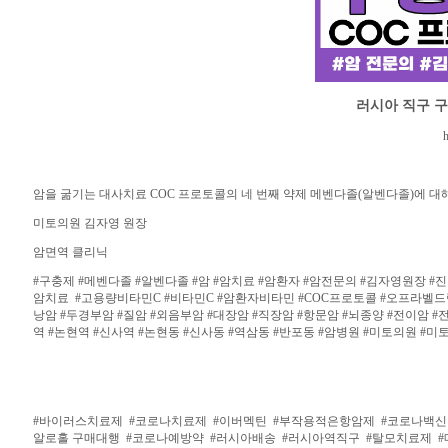
러시아 직구 
h
암을 굶기는 대사치료 COC 프로토콜의 네 번째 약제 메벤다졸(알벤다졸)에 대
미토의원 김자영 원장
암면역 클리닉
#구충제 #메벤다졸 #알벤다졸 #암 #암치료 #암환자 #암전문의 #김자영원장 #진
암치료 #고용량비타민C #비타민C #암환자비타민 #COC프로토콜 #오프라벨드럭
낭암 #두경부암 #질암 #외음부암 #대장암 #직장암 #항문암 #뇌종양 #전이암 #전
역 #논현역 #신사역 #논현동 #신사동 #역삼동 #반포동 #암병원 #미토의원 #미토
#바이러스치료제
#코로나치료제
#이버멕틴
#부작용적은항암제
#코로나백
알로홀 구매대행
#코로나예방약
#러시아배송
#러시아역직구
#탈모치료제
#