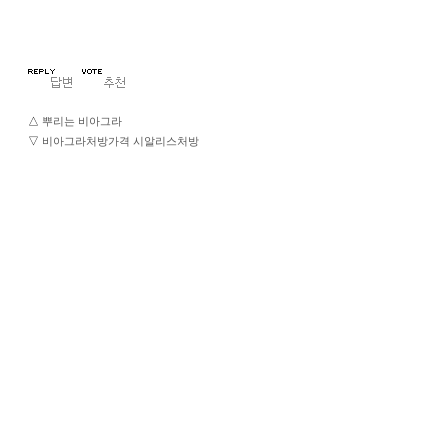
△
뿌리는 비아그라
▽
비아그라처방가격 시알리스처방