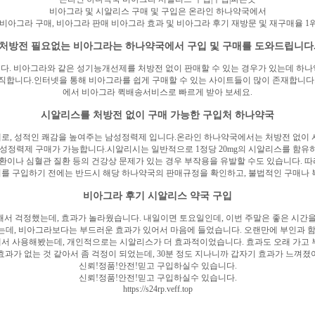
비아그라 및 시알리스 구매 및 구입은 온라인 하나약국에서
 비아그라 구매, 비아그라 판매 비아그라 효과 및 비아그라 후기 재방문 및 재구매율 1
처방전 필요없는 비아그라는 하나약국에서 구입 및 구매를 도와드립니다
. 비아그라와 같은 성기능개선제를 처방전 없이 판매할 수 있는 경우가 있는데 하
직합니다.인터넷을 통해 비아그라를 쉽게 구매할 수 있는 사이트들이 많이 존재합니다
에서 비아그라 퀵배송서비스로 빠르게 받아 보세요.
시알리스를 처방전 없이 구매 가능한 구입처 하나약국
로, 성적인 쾌감을 높여주는 남성정력제 입니다.온라인 하나약국에서는 처방전 없이 
정력제 구매가 가능합니다.시알리시는 일반적으로 1정당 20mg의 시알리스를 함유하
순환이나 심혈관 질환 등의 건강상 문제가 있는 경우 부작용을 유발할 수도 있습니다. 
를 구입하기 전에는 반드시 해당 하나약국의 판매규정을 확인하고, 불법적인 구매나 
비아그라 후기 시알리스 약국 구입
해서 걱정했는데, 효과가 놀라웠습니다. 내일이면 토요일인데, 이번 주말은 좋은 시간을 
는데, 비아그라보다는 부드러운 효과가 있어서 마음에 들었습니다. 오랜만에 부인과 함께
해서 사용해봤는데, 개인적으로는 시알리스가 더 효과적이었습니다. 효과도 오래 가고
과가 없는 것 같아서 좀 걱정이 되었는데, 30분 정도 지나니까 갑자기 효과가 느껴졌
신뢰!정품!안전!믿고 구입하실수 있습니다.
신뢰!정품!안전!믿고 구입하실수 있습니다.
https://s24rp.veff.top