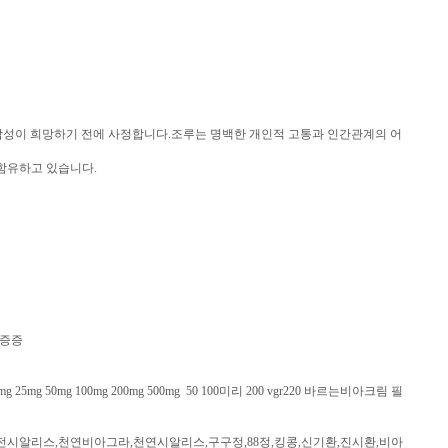
고 남성이 희망하기 전에 사정합니다.조루는 명백한 개인적 고통과 인간관계의 어
을 함유하고 있습니다.
트증증
g 100mg 200mg 500mg 50 100미리 200 vgr220 바르는비아크림 필
알리스,천연비아그라,천연시알리스,구구정,88정,킹콩,신기환,진시환,비아