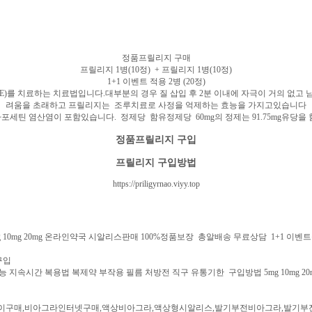
정품프릴리지 구매
프릴리지 1병(10정) + 프릴리지 1병(10정)
1+1 이벤트 적용 2병 (20정)
(PE)를 치료하는 치료법입니다.대부분의 경우 질 삽입 후 2분 이내에 자극이 거의 없
려움을 초래하고 프릴리지는 조루치료로 사정을 억제하는 효능을 가지고있습니다
다포세틴 염산염이 포함있습니다. 정제당 함유정제당 60mg의 정제는 91.75mg유당
정품프릴리지 구입
프릴리지 구입방법
https://priligyrnao.viyy.top
0mg 20mg 온라인약국 시알리스판매 100%정품보장 총알배송 무료상담 1+1 이벤
구입
복용법 복제약 부작용 필름 처방전 직구 유통기한 구입방법 5mg 10mg 20mg 25mg 50m
구매,비아그라인터넷구매,액상비아그라,액상형시알리스,발기부전비아그라,발기부전시