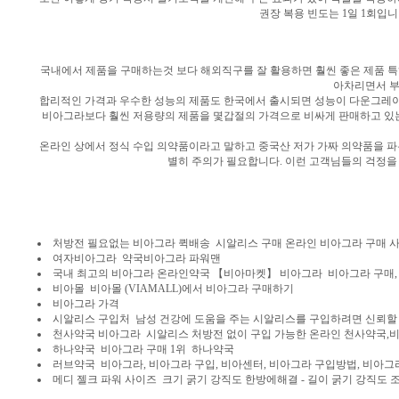
권장 복용 빈도는 1일 1회입
국내에서 제품을 구매하는것 보다 해외직구를 잘 활용하면 훨씬 좋은 제품 
아차리면서 부
합리적인 가격과 우수한 성능의 제품도 한국에서 출시되면 성능이 다운그레이
비아그라보다 훨씬 저용량의 제품을 몇갑절의 가격으로 비싸게 판매하고 있는
온라인 상에서 정식 수입 의약품이라고 말하고 중국산 저가 가짜 의약품을 파
별히 주의가 필요합니다. 이런 고객님들의 걱정을
처방전 필요없는 비아그라 퀵배송 시알리스 구매 온라인 비아그라 구매 
여자비아그라 약국비아그라 파워맨
국내 최고의 비아그라 온라인약국 【비아마켓】 비아그라 비아그라 구매, 비
비아몰 비아몰 (VIAMALL)에서 비아그라 구매하기
비아그라 가격
시알리스 구입처 남성 건강에 도움을 주는 시알리스를 구입하려면 신뢰할
천사약국 비아그라 시알리스 처방전 없이 구입 가능한 온라인 천사약국,비아
하나약국 비아그라 구매 1위 하나약국
러브약국 비아그라, 비아그라 구입, 비아센터, 비아그라 구입방법, 비아그라
메디 젤크 파워 사이즈 크기 굵기 강직도 한방에해결 - 길이 굵기 강직도 