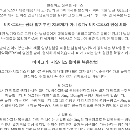
친절하고 신속한 서비스
영하고 있으며 제품 배송시에 고객님의 프라이버시를 보장하기 위해 비밀 안전 3중포
 오후 세시 반 이전 입금시 당일배송을 실시하고 있으며 도서지역이 아니면 대부분 다
비아그라는 원래 발기부전 치료제가 아니었다? 비아그라의 탄생비화
해진 발기력으로 고민하는 남성들에게 행복의약물 “해피드럭”으로 불리며 전세계 남성들
난 매출을 올리며 단숨에 전 세계적인 제약사로 거듭나게 해준 혁신적인 제품입니다.
발되던 약이였습니다. 제품 임상실험중 복용한 남성의 발기력이 강화되는 부작용을 보
의약국(FDA)의 승인을 받아. 출시하게 되었습니다. 비아그라는 말초 혈관을 확장 시
비아그라, 시알리스 올바른 복용방법
그라와 시알리스의 올바른 복용법에 대해 안내드리고자 합니다. 좋은약이라도 올바른
안전하실 수 있으니 꼭 주의깊게 읽어보시길 바랍니다.
비아그라
6시간 정도로 생각하시면 됩니다. 비아그라를 복용하신다고 해서 발기가 바로되는것은 
약물입니다. 비아그라는 대표적으로 50mg, 100mg의 용량의 제품군이 있습니다.
근 늘려나가는 것이 바람직합니다. 1일 1회 성행위 약 한시간전에 권장용량 25~50
한 심혈관계질환이나 약을 복용중인 사람은 필히 전문의 진료를 통해 처방받으시길 권
시알리스
 복용법과 비아그라 복용법의 가장 큰 차이는 시알리스는 5mg의 저용량으로 매일복용하
 청춘의 발기력을 항상 유지할 수 있어 언제든지 즐거운 성생활이 가능하다는 장점이 
 않았을때도 발기력을 유지하는 경우도 있다고 합니다. 일반 복용시 이 약의 권장용량은