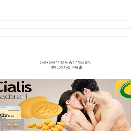
정품♥정품*사은품 증정*세트할인
비아그라사진 파워맨