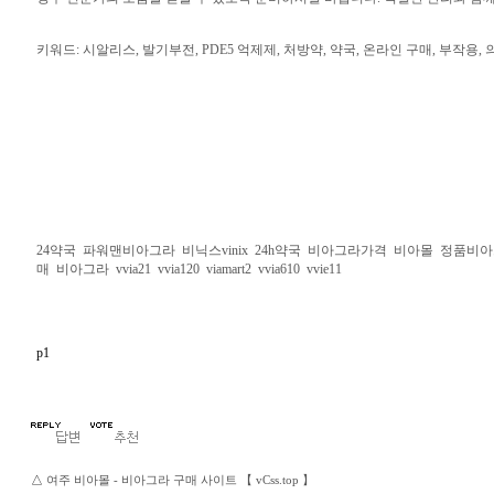
키워드: 시알리스, 발기부전, PDE5 억제제, 처방약, 약국, 온라인 구매, 부작용,
24약국
파워맨비아그라
비닉스vinix
24h약국
비아그라가격
비아몰
정품비아
매
비아그라
vvia21
vvia120
viamart2
vvia610
vvie11
p1
△
여주 비아몰 - 비아그라 구매 사이트 【 vCss.top 】