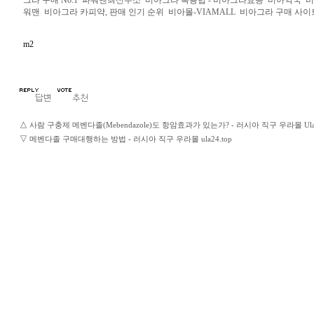
워맨
비아그라 카피약, 판매 인기 순위
비아몰-VIAMALL
비아그라 구매 사이
m2
△
사람 구충제 메벤다졸(Mebendazole)도 항암효과가 있는가? - 러시아 직구 우라몰 Ulag
▽
메벤다졸 구매대행하는 방법 - 러시아 직구 우라몰 ula24.top