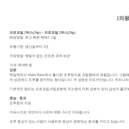
[의
프로코밀 2박스(24p) + 프로코밀 2박스(24p)
배송방법: 최고 빠른 택배1~2일
유통기한: 생산일부터 2년
저장방법: 해빛이 없는 건조한 곳에 보관
가격: 90,000 원
성분
독일제약사 Walter Ritter에서 출시한 조루방지용 크림형태의 제품입니다.
켜 성관계시 조루를 방지하는 형식입니다. 주 성분은 리도카인입니다. 우리나
기본적인 원리는 프로코밀크림성분에 극소량의 마취 성분이 있어 남성의 물건부
효능 · 효과
조루증의 치료
지속시간은 개인마다 다르며 30분~3시간 지속됩니다.
조루 증상이 있는 사람이 사용하면 증상이 완화되는 효과를 가지고 있습니다.