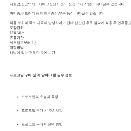
저혈압,심근억제ㅡ서매그심정지 등의 심장 억제 작용이 나타날수 있습니다.
과민증:두드러기 등의 피부증상,부종 등이 나타날수 있습니다.
적용 부위의 국소 자극이 발생하여 기관내 삽관전 후두 점막에 적용 후 인후통,
포장단위
12팩/박스
유통기한
제조일로부터 2년
저장방법
해빛이 없는 건조한 곳에 보관
프로코밀 구매 전 꼭 알아야 할 필수 정보
프로코밀의 효능과 특징
프로코밀 구매 시 주의사항
프로코밀 구매처 선택 방법