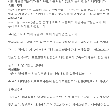
해당 제품은 기름기와 끈적거림, 화끈거림이 없으며 물에 잘 씻겨 내려갑니다.
용법 · 용량
성관계 5~10분전에 프릴리지로 귀두에 바릅니다. 손가락 펄프 루프 방식으로 마
밑과 옆 가장 예민한 부분에 1~2분정도 맛사지를 하고 씻어내고, 다시 10분전 
사용시주의
프로코밀(Procomil)은 남성 성기의 조루 치료를 위해 사용되는 약물입니다. 
용시 주의해야 할 사항입니다.
24시간 이내에 최대 2g을 초과하여 사용하면 안 됩니다.
알러지나 과민증이 있는 경우: 프로코밀의 성분중 하나인 리도카인 알레르기나 
간 기능 장애: 간 기능이 저하된 경우, 프로코밀이 간에 부담을 줄 수 있으므로,
임산부 및 수유부: 프로코밀의 안전성에 대한 연구가 부족하기 때문에, 임신 중인
눈과 코에 닿으면 안 됩니다.
이상반응
사용 시 발생할 수 있는 부작용에는 다음과 같은 것들이 있습니다:
쇽:쇽이 나타날수 있으므로 충분히 관찰하고 혈압저하,안면창백,맥박의 이상,호
중추신경계
진전,경련 등의 중독한 증상이 나타날수 있으므로 충분히 관찰하고 이러한 증
졸음,불안,흥분,무시,어지러움,구역,구토,신경과민 의식소실 등이 나타날수 있습