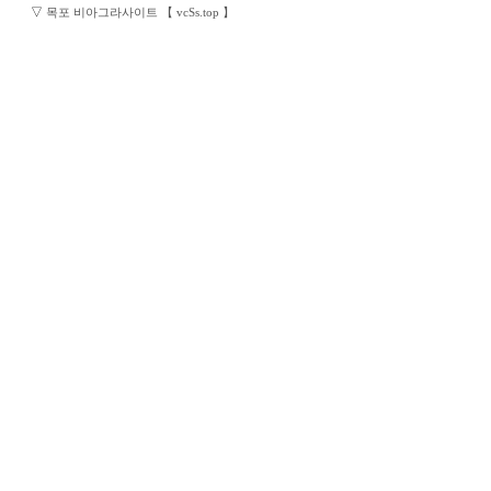
▽
목포 비아그라사이트 【 vcSs.top 】