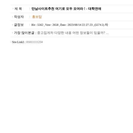
· 제 목
만남사이트추천 여기로 모두 모여라 ! - 대­학­연­애
· 작성자
홍보탑
· 글정보
자
Hit : 5562 , Vote : 2658 , Date : 2023/08/14 22:27:23 , (5574.5)
· 가장 많이본글 :
중고집게차 다양한 내용 어떤 정보들이 있을까? ...
· Site Link1 :
01011111234