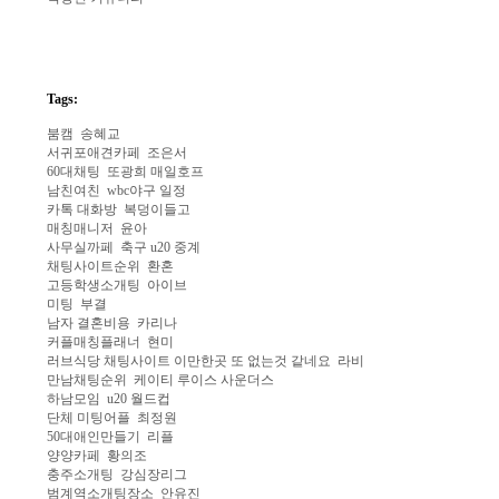
Tags:
붐­캠
송혜교
서­귀­포­애­견­카­페
조은서
60대채팅
또광희 매일호프
남­친­여­친
wbc야구 일정
카톡 대화방
복덩이들고
매칭매니저
윤아
사­무­실­까­페
축구 u20 중계
채팅사이트순위
환혼
고등학생소개팅
아이브
미팅
부결
남­자­ ­결­혼­비­용
카리나
커­플­매­칭­플­래­너
현미
러브식당 채팅사이트 이만한곳 또 없는것 같네요
라비
만남채팅순위
케이티 루이스 사운더스
하남모임
u20 월드컵
단체 미팅어플
최정원
5­0­대­애­인­만­들­기
리플
양­양­카­페
황의조
충주소개팅
강심장리그
범­계­역­소­개­팅­장­소
안유진