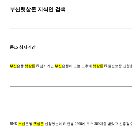
부산햇살론 지식인 검색
부산은
론15
부산
은행
햇살론
15 심사기간
부산
은행에 오늘 오후에
햇살론
15 일반보증 신
BNK 부산은행 
BNK
부산
은행
햇살론
신청했는데요 연봉 2600에 토스 300대출 받았고 신용점