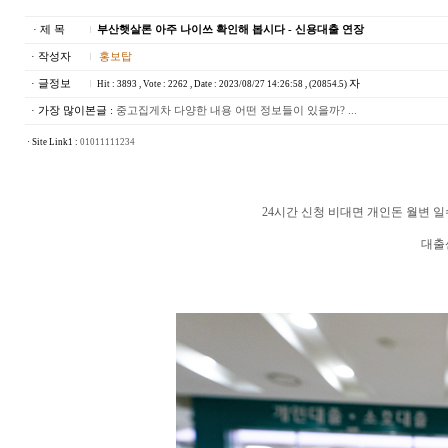
· 제 목
부산햇살론 아주 나이쓰 확인해 봅시다 - 신용대출 연장
· 작성자
홍보탑
· 글정보
자
Hit : 3893 , Vote : 2262 , Date : 2023/08/27 14:26:58 , (20854.5)
· 가장 많이본글 :
중고집게차 다양한 내용 어떤 정보들이 있을까? ...
· Site Link1 :
01011111234
24시간 신청 비대면 개인돈 월변 
대출센터