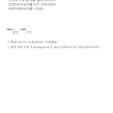
연천채 무 통 합 대출
발렌타인데이
문경전세자금대출 이자
닥터차정숙
제천주택담보대출
이찬원
△
중년나라 여기 사람 많더라 - 미씨클럽
▽
일본 경마 도박 【 gyeongma.top 】 실시간경마사이트 인터넷경마사이트