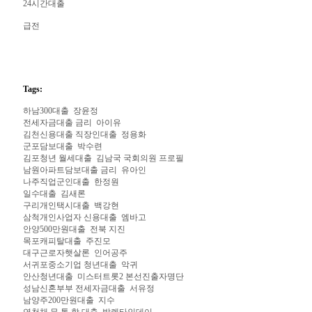
24시간대출
급전
Tags:
하남300대출
장윤정
전세자금대출 금리
아이유
김천신용대출 직장인대출
정용화
군포담보대출
박수련
김포청년 월세대출
김남국 국회의원 프로필
남원아파트담보대출 금리
유아인
나주직업군인대출
한정원
일수대출
김새론
구리개인택시대출
백강현
삼척개인사업자 신용대출
엠바고
안양500만원대출
전북 지진
목포캐피탈대출
주진모
대구근로자햇살론
인어공주
서귀포중소기업 청년대출
악귀
안산청년대출
미스터트롯2 본선진출자명단
성남신혼부부 전세자금대출
서유정
남양주200만원대출
지수