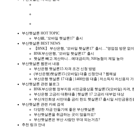
부산은행 햇
BNK 부산은행
BNK 부산은행
부산햇살론 HOT TOPIC
부산銀, ‘모바일 햇살론17’ 출시
부산햇살론 BEST NEWS
【BNK】 부산은행, ‘모바일 햇살론17’ 출시…"영업점 방문 없이
BNK부산은행, ‘모바일 햇살론17’ 출시
햇살론 빼고 계산하니…예대금리차, NH농협이 제일 높아
부산햇살론 웹문서 내용
부산은행 햇살론15 자격 조건 신청 방법
(부산은행)햇살론15 (모바일) 대출 신청안내 ? 웹해설
부산은행 햇살론 17 대출 | 1400만원 대출 | 저소득자 저신용자 
부산햇살론 관련 블로그
BNK부산은행 정부지원 서민금융상품 햇살론15(모바일) 자격, 
부산은행 고금리 대환대출 | 햇살론 17 고금리 대부업 대상
부산개인회생 서민대출 금리 한도 햇살론17 출시일 서민금융진
부산햇살론 관련 카페 검색
다양한 자금 만들기에 좋은 부산햇살론
부산햇살론을 취급하는 곳이 많을까요?
부산햇살론은 부산 사람만 우대 되는거죠?
추천 링크 안내